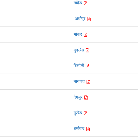
नांदेड
अर्धापुर
भोकर
मुद्खेड
बिलोली
नायगाव
देगलुर
मुखेड
धर्माबाद