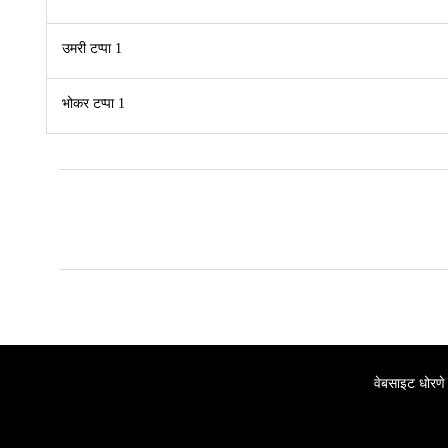
उमरी टप्पा 1
भोकर टप्पा 1
वेबसाइट धोरणे