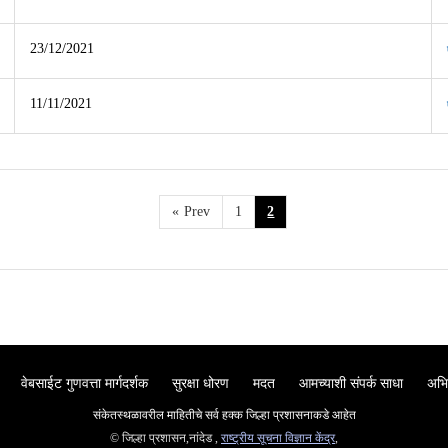
23/12/2021
11/11/2021
«
Prev
1
2
वेबसाईट गुणवत्ता मार्गदर्शक
सुरक्षा धोरण
मदत
आमच्याशी संपर्क साधा
अभि
संकेतस्थळावरील माहितीचे सर्व हक्क जिल्हा प्रशासनाकडे आहेत
© जिल्हा प्रशासन,नांदेड ,
राष्ट्रीय सूचना विज्ञान केंद्र
,