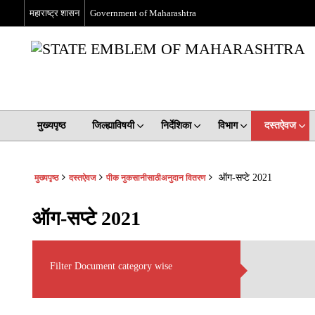
महाराष्ट्र शासन
Government of Maharashtra
मुख्यपृष्ठ
जिल्ह्याविषयी
निर्देशिका
विभाग
दस्तऐवज
ऑग-सप्टे 2021
मुख्यपृष्ठ
दस्तऐवज
पीक नुकसानीसाठीअनुदान वितरण
ऑग-सप्टे 2021
Filter Document category wise