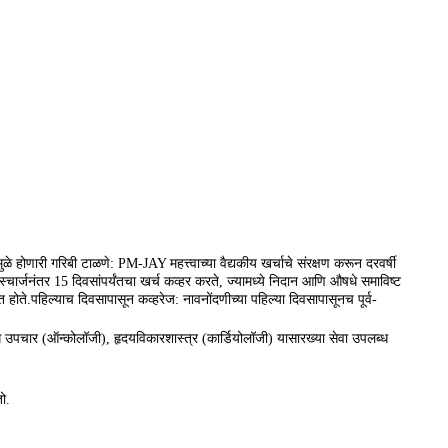
ुळे होणारी गरिबी टाळणे: PM-JAY महत्त्वाच्या वैद्यकीय खर्चाचे संरक्षण करून दरवर्षी
्चार्जनंतर 15 दिवसांपर्यंतचा खर्च कव्हर करते, ज्यामध्ये निदान आणि औषधे समाविष्ट
त होते.पहिल्याच दिवसापासून कव्हरेज: नावनोंदणीच्या पहिल्या दिवसापासूनच पूर्व-
रोग उपचार (ऑन्कोलॉजी), हृदयविकारशास्त्र (कार्डियोलॉजी) यासारख्या सेवा उपलब्ध
ो.