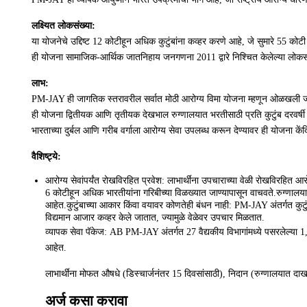
लक्ष्यित लोकसंख्या:
या योजनेचे उद्दिष्ट 12 कोटीहून अधिक कुटुंबांना कव्हर करणे आहे, जे सुमारे 55 को
ही योजना सामाजिक-आर्थिक जातनिहाय जनगणना 2011 द्वारे निश्चित केलेल्या लोकसंख्
लाभ:
PM-JAY ही जागतिक स्तरावरील सर्वात मोठी आरोग्य विमा योजना म्हणून ओळखली ज
ही योजना द्वितीयक आणि तृतीयक देखभाल रुग्णालयात भरतीसाठी प्रति कुटुंब दरवर्षी 
भारताच्या दुर्बल आणि गरीब वर्गाला आरोग्य सेवा उपलब्ध करून देण्यावर ही योजना केंद
वैशिष्ट्ये:
आरोग्य सेवांपर्यंत रोखविरहित प्रवेश: लाभार्थींना उपचाराच्या वेळी रोखविरहित आर
6 कोटीहून अधिक भारतीयांना गरिबीच्या विळख्यात जाण्यापासून वाचवते.रुग्णालयात
आहेत.कुटुंबाच्या आकार किंवा वयावर कोणतेही बंधन नाही: PM-JAY अंतर्गत कुटुंबा
विद्यमान आजार कव्हर केले जातात, ज्यामुळे वेळेवर उपचार मिळतात.
व्यापक सेवा पॅकेज: AB PM-JAY अंतर्गत 27 वैद्यकीय विभागांमध्ये पसरलेल्या 1
आहेत.
लाभार्थींना मोफत औषधे (डिस्चार्जनंतर 15 दिवसांसाठी), निदान (रुग्णालयात द
अर्ज कसा करावा